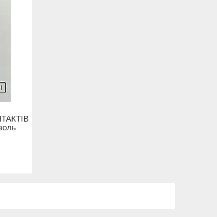
ТАКТІВ
золь