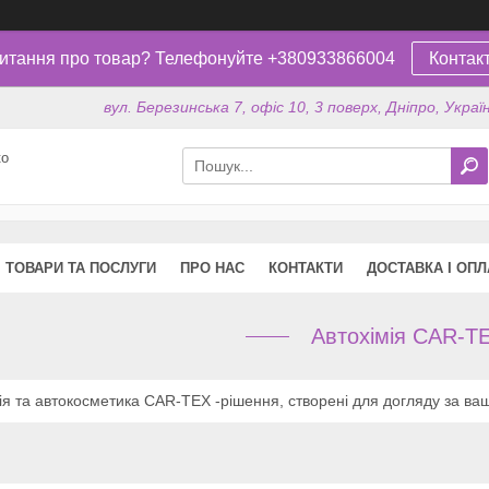
итання про товар? Телефонуйте +380933866004
Контак
вул. Березинська 7, офіс 10, 3 поверх, Дніпро, Украї
ко
ТОВАРИ ТА ПОСЛУГИ
ПРО НАС
КОНТАКТИ
ДОСТАВКА І ОПЛ
Автохімія CAR-T
ія та автокосметика CAR-TEX -рішення, створені для догляду за в