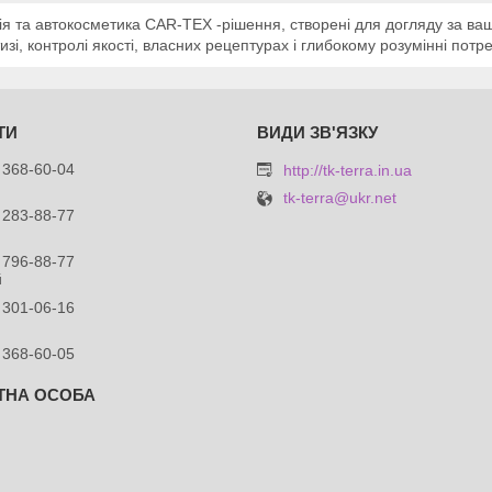
ія та автокосметика CAR-TEX -рішення, створені для догляду за ваш
изі, контролі якості, власних рецептурах і глибокому розумінні потр
 368-60-04
http://tk-terra.in.ua
tk-terra@ukr.net
 283-88-77
 796-88-77
й
 301-06-16
 368-60-05