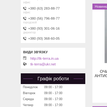
офис
Новинк
+380 (63) 283-88-77
офис
+380 (56) 796-88-77
городской
+380 (93) 301-06-16
директор
+380 (93) 368-60-05
http://tk-terra.in.ua
tk-terra@ukr.net
ОЧ
АНТИС
Графік роботи
Понеділок
09:00
17:00
Вівторок
09:00
17:00
Середа
09:00
17:00
Четвер
09:00
17:00