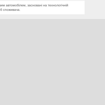
им автомобілем, засновані на технологічній
еб споживача.