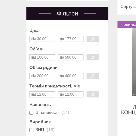
Фільтри
Новинк
Ціна
Об`єм
Об'єм рідини
Термін придатності, міс
Наявність
Л
КОНЦ
В наявності
14
Виробник
ЗИП
16