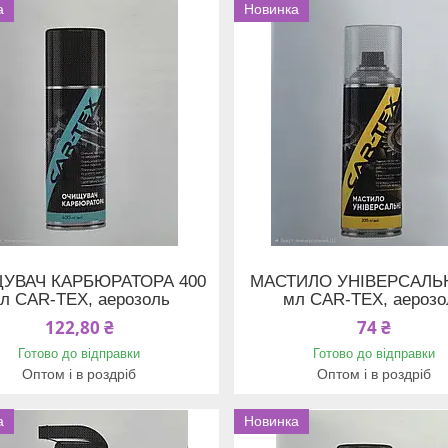
а
Новинка
УВАЧ КАРБЮРАТОРА 400
МАСТИЛО УНІВЕРСАЛЬН
л CAR-TEX, аерозоль
мл CAR-TEX, аерозо
122,80 ₴
74 ₴
Готово до відправки
Готово до відправки
Оптом і в роздріб
Оптом і в роздріб
а
Новинка