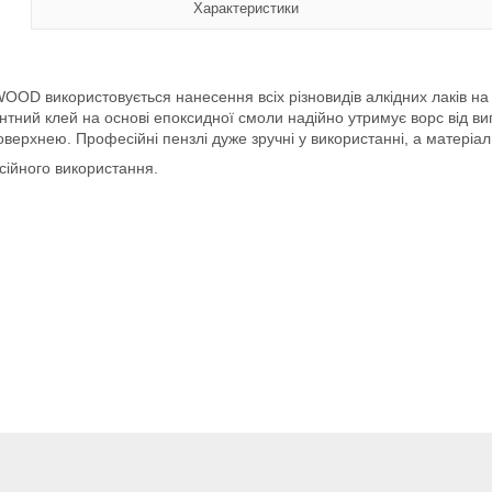
Характеристики
OD використовується нанесення всіх різновидів алкідних лаків на 
нтний клей на основі епоксидної смоли надійно утримує ворс від в
оверхнею. Професійні пензлі дуже зручні у використанні, а матеріа
ійного використання.