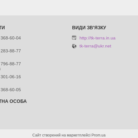
 368-60-04
http://tk-terra.in.ua
tk-terra@ukr.net
 283-88-77
 796-88-77
й
 301-06-16
 368-60-05
Сайт створений на маркетплейсі
Prom.ua