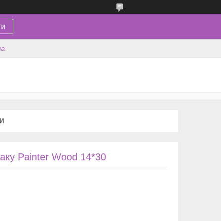
ти
на
КИ
ку Painter Wood 14*30