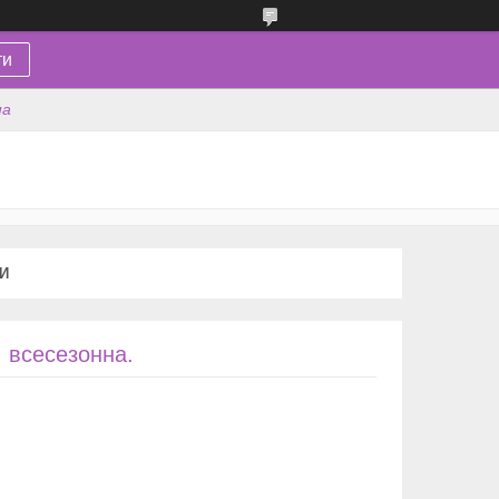
ти
на
КИ
, всесезонна.