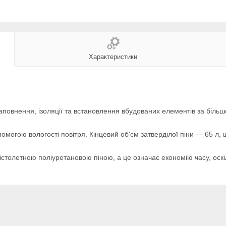
Характеристики
повнення, ізоляції та встановлення вбудованих елементів за біль
могою вологості повітря. Кінцевий об'єм затверділої піни — 65 л,
істолетною поліуретановою піною, а це означає економію часу, оскіл