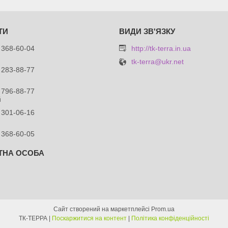
 368-60-04
http://tk-terra.in.ua
tk-terra@ukr.net
 283-88-77
 796-88-77
й
 301-06-16
 368-60-05
Сайт створений на маркетплейсі
Prom.ua
ТК-ТЕРРА |
Поскаржитися на контент
|
Політика конфіденційності